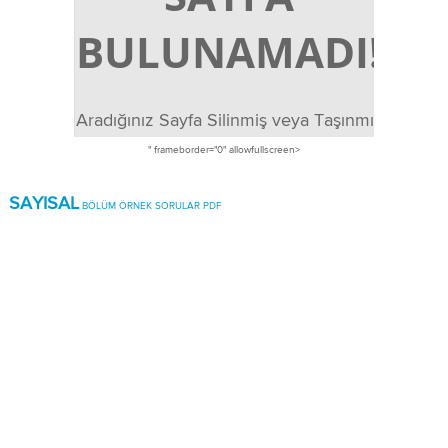
" frameborder="0" allowfullscreen>
SAYISAL
BÖLÜM ÖRNEK SORULAR PDF