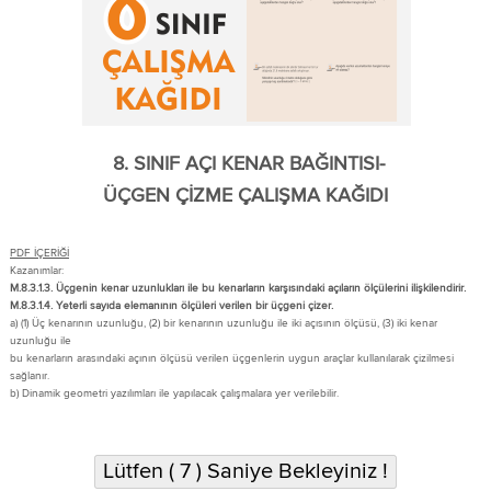
8. SINIF AÇI KENAR BAĞINTISI-
ÜÇGEN ÇİZME ÇALIŞMA KAĞIDI
PDF İÇERİĞİ
Kazanımlar:
M.8.3.1.3. Üçgenin kenar uzunlukları ile bu kenarların karşısındaki açıların ölçülerini ilişkilendirir.
M.8.3.1.4. Yeterli sayıda elemanının ölçüleri verilen bir üçgeni çizer.
a) (1) Üç kenarının uzunluğu, (2) bir kenarının uzunluğu ile iki açısının ölçüsü, (3) iki kenar
uzunluğu ile
bu kenarların arasındaki açının ölçüsü verilen üçgenlerin uygun araçlar kullanılarak çizilmesi
sağlanır.
b) Dinamik geometri yazılımları ile yapılacak çalışmalara yer verilebilir.