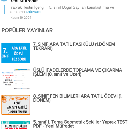
Yeni Müfredat
Yaprak Testin İçeriği→ 5. sınıf Doğal Sayıları karşılaştırma ve
sıralama
➯devamı
Kasım 19 2024
POPÜLER YAYINLAR
7. SINIF ARA TATİL FASİKÜLÜ (1.DÖNEM
TEKRARI)
ÜSLÜ İFADELERDE TOPLAMA VE ÇIKARMA
İŞLEMİ (8. sınıf ve Üzeri)
8. SINIF FEN BİLİMLERİ ARA TATİL ÖDEVİ (1.
DÖNEM)
5. sınıf 1. Tema Geometrik Şekiller Yaprak TEST
PDF - Yeni Müfredat