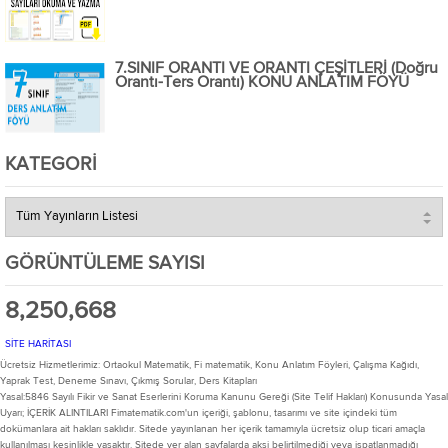
7.SINIF ORANTI VE ORANTI ÇEŞİTLERİ (Doğru
Orantı-Ters Orantı) KONU ANLATIM FÖYÜ
KATEGORI
GÖRÜNTÜLEME SAYISI
8,250,668
SİTE HARİTASI
Ücretsiz Hizmetlerimiz: Ortaokul Matematik, Fi matematik, Konu Anlatım Föyleri, Çalışma Kağıdı,
Yaprak Test, Deneme Sınavı, Çıkmış Sorular, Ders Kitapları
Yasal:5846 Sayılı Fikir ve Sanat Eserlerini Koruma Kanunu Gereği (Site Telif Hakları) Konusunda Yasal
Uyarı; İÇERİK ALINTILARI Fimatematik.com'un içeriği, şablonu, tasarımı ve site içindeki tüm
dokümanlara ait hakları saklıdır. Sitede yayınlanan her içerik tamamıyla ücretsiz olup ticari amaçla
kullanılması kesinlikle yasaktır. Sitede yer alan sayfalarda aksi belirtilmediği veya ispatlanmadığı