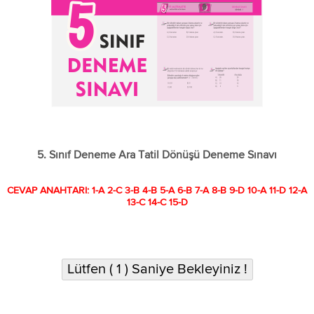
5. Sınıf Deneme Ara Tatil Dönüşü Deneme Sınavı
CEVAP ANAHTARI: 1-A 2-C 3-B 4-B 5-A 6-B 7-A 8-B 9-D 10-A 11-D 12-A
13-C 14-C 15-D