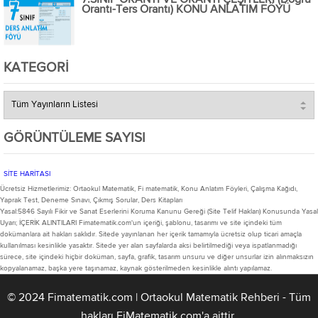
Orantı-Ters Orantı) KONU ANLATIM FÖYÜ
KATEGORI
GÖRÜNTÜLEME SAYISI
SİTE HARİTASI
Ücretsiz Hizmetlerimiz: Ortaokul Matematik, Fi matematik, Konu Anlatım Föyleri, Çalışma Kağıdı,
Yaprak Test, Deneme Sınavı, Çıkmış Sorular, Ders Kitapları
Yasal:5846 Sayılı Fikir ve Sanat Eserlerini Koruma Kanunu Gereği (Site Telif Hakları) Konusunda Yasal
Uyarı; İÇERİK ALINTILARI Fimatematik.com'un içeriği, şablonu, tasarımı ve site içindeki tüm
dokümanlara ait hakları saklıdır. Sitede yayınlanan her içerik tamamıyla ücretsiz olup ticari amaçla
kullanılması kesinlikle yasaktır. Sitede yer alan sayfalarda aksi belirtilmediği veya ispatlanmadığı
sürece, site içindeki hiçbir doküman, sayfa, grafik, tasarım unsuru ve diğer unsurlar izin alınmaksızın
kopyalanamaz, başka yere taşınamaz, kaynak gösterilmeden kesinlikle alıntı yapılamaz.
©
2024
Fimatematik.com | Ortaokul Matematik Rehberi
- Tüm
hakları FiMatematik.com'a aittir.