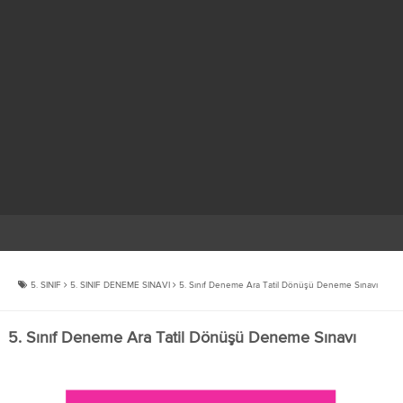
5. SINIF
5. SINIF DENEME SINAVI
5. Sınıf Deneme Ara Tatil Dönüşü Deneme Sınavı
5. Sınıf Deneme Ara Tatil Dönüşü Deneme Sınavı