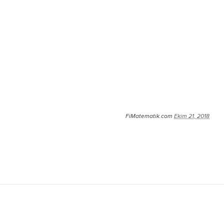
FiMatematik.com
Ekim 21, 2018