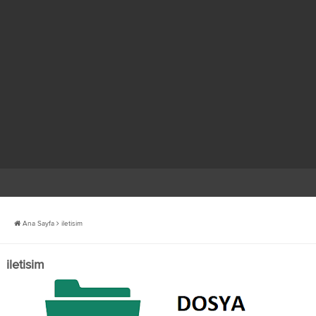
Ana Sayfa
iletisim
iletisim