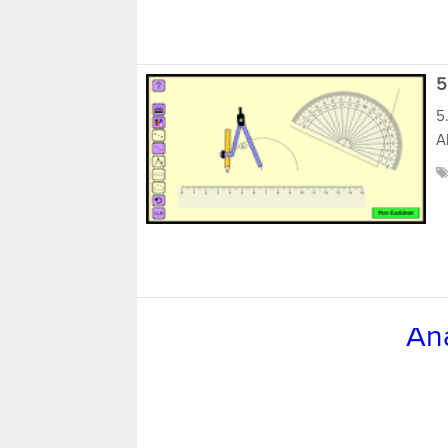
5
5
A
An