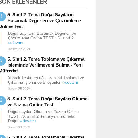
SON EKLENENLER
5. Sınıf 2. Tema Doğal Sayıların
Basamak Değerleri ve Çözümleme
Online Test
Doğal Sayıların Basamak Değerleri ve
Çözümleme Online TEST→5. sınıf 2.
➯devamı
Kasım 27 2024
5. Sınıf 2. Tema Toplama ve Çıkarma
İşleminde Verilmeyeni Bulma - Yeni
Müfredat
Yaprak Testin İçeriği→ 5. sınıf Toplama ve
Çıkarma İşleminde Bileşenler
➯devamı
Kasım 25 2024
5. Sınıf 2. Tema Doğal Sayıları Okuma
ve Yazma Online Test
Doğal sayıları Okuma ve Yazma Online
TEST→5. sınıf 2. tema yeni müfredat
Doğal
➯devamı
Kasım 23 2024
5. Sınıf 2. Tema Toplama ve Çıkarma