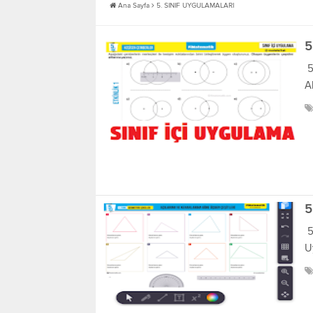
Ana Sayfa
5. SINIF UYGULAMALARI
5
5
Ak
5
5
U