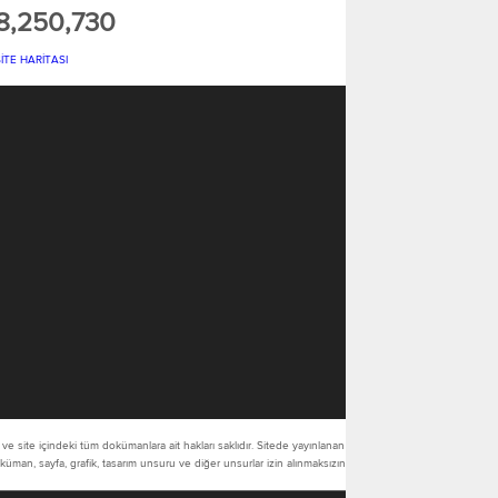
8,250,730
SİTE HARİTASI
ve site içindeki tüm dokümanlara ait hakları saklıdır. Sitede yayınlanan
doküman, sayfa, grafik, tasarım unsuru ve diğer unsurlar izin alınmaksızın