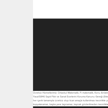
Ücretsiz Hizmetlerimiz: Ortaokul Matematik, Fi matematik, Konu Anlatım
Yasal:5846 Sayılı Fikir ve Sanat Eserlerini Koruma Kanunu Gereği (Site 
her içerik tamamıyla ücretsiz olup ticari amaçla kullanılması kesinlikle 
kopyalanamaz, başka yere taşınamaz, kaynak gösterilmeden kesinlikle a