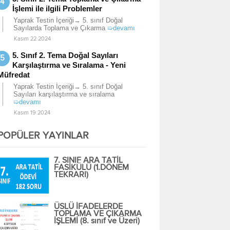
İşlemi ile ilgili Problemler
Yaprak Testin İçeriği→ 5. sınıf Doğal
Sayılarda Toplama ve Çıkarma
➯devamı
Kasım 22 2024
5. Sınıf 2. Tema Doğal Sayıları
Karşılaştırma ve Sıralama - Yeni
Müfredat
Yaprak Testin İçeriği→ 5. sınıf Doğal
Sayıları karşılaştırma ve sıralama
➯devamı
Kasım 19 2024
POPÜLER YAYINLAR
7. SINIF ARA TATİL
FASİKÜLÜ (1.DÖNEM
TEKRARI)
ÜSLÜ İFADELERDE
TOPLAMA VE ÇIKARMA
İŞLEMİ (8. sınıf ve Üzeri)