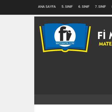
-->
ANA SAYFA
5. SINIF
6. SINIF
7. SINIF