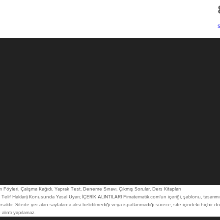
 Föyleri, Çalışma Kağıdı, Yaprak Test, Deneme Sınavı, Çıkmış Sorular, Ders Kitapları
Telif Hakları) Konusunda Yasal Uyarı; İÇERİK ALINTILARI Fimatematik.com'un içeriği, şablonu, tasarımı 
yasaktır. Sitede yer alan sayfalarda aksi belirtilmediği veya ispatlanmadığı sürece, site içindeki hiçbir 
lıntı yapılamaz.