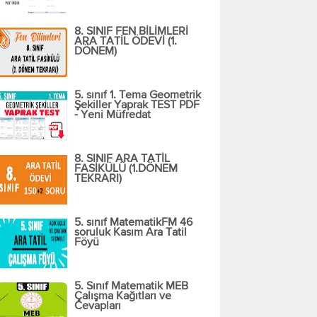
8. SINIF FEN BİLİMLERİ
ARA TATİL ÖDEVİ (1.
DÖNEM)
5. sınıf 1. Tema Geometrik
Şekiller Yaprak TEST PDF
- Yeni Müfredat
8. SINIF ARA TATİL
FASİKÜLÜ (1.DÖNEM
TEKRARI)
5. sınıf MatematikFM 46
soruluk Kasım Ara Tatil
Föyü
5. Sınıf Matematik MEB
Çalışma Kağıtları ve
Cevapları